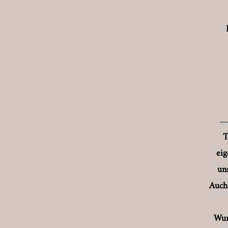
T
eig
un
Auch
Wur