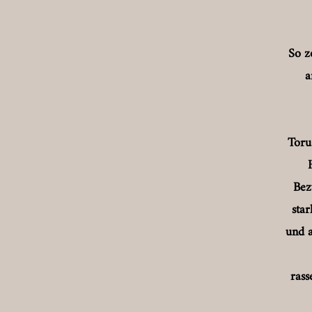
So z
a
Toru
Bez
star
und a
rass