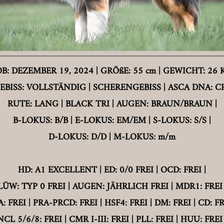
B: DEZEMBER 19, 2024 | GRÖßE: 55 cm |
GEWICHT: 26 K
EBISS: VOLLSTÄNDIG
| SCHERENGEBISS | ASCA DNA: CP
RUTE: LANG | BLACK TRI |
AUGEN: BRAUN/BRAUN |
B-LOKUS: B/B |
E-LOKUS: EM/EM | S-LOKUS: S/S |
D-LOKUS: D/D |
M-LOKUS: m/m
HD: A1 EXCELLENT | ED: 0/0 FREI | OCD: FREI |
LÜW: TYP 0 FREI |
AUGEN: JÄHRLICH FREI
| MDR1: FREI 
: FREI |
PRA-PRCD: FREI | HSF4: FREI |
DM: FREI | CD: FR
NCL 5/6/8: FREI | CMR I-III: FREI | PLL: FREI |
HUU: FREI 