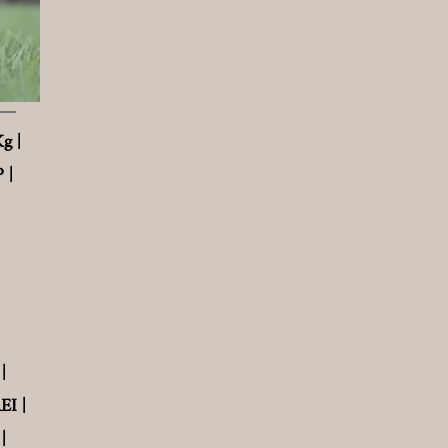
g |
 |
|
EI |
|