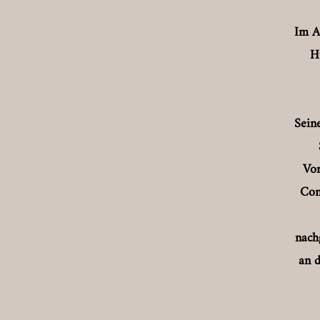
Im Al
H
Sein
Vor
Con
nach
an d