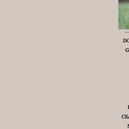
DO
G
CEA