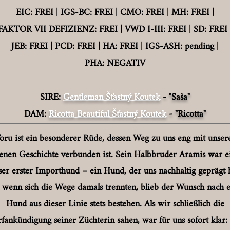
EIC: FREI | IGS-BC: FREI | CMO: FREI | MH: FREI |
FAKTOR VII DEFIZIENZ: FREI |
VWD I-III: FREI |
SD: FREI 
JEB: FREI | PCD: FREI | HA: FREI | IGS-ASH: pending |
PHA: NEGATIV
SIRE:
Gentleman Šťastný Koutek
- "Saša"
DAM:
Ricotta Beautiful Šťastný Koutek
- "Ricotta"
oru ist ein besonderer Rüde, dessen Weg zu uns eng mit unser
enen Geschichte verbunden ist. Sein Halbbruder Aramis war e
ser erster Importhund – ein Hund, der uns nachhaltig geprägt h
 wenn sich die Wege damals trennten, blieb der Wunsch nach 
Hund aus dieser Linie stets bestehen. Als wir schließlich die
fankündigung seiner Züchterin sahen, war für uns sofort klar: