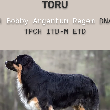
TORU
CH
Bobby Argentum Regem
DN
TPCH ITD-M ETD