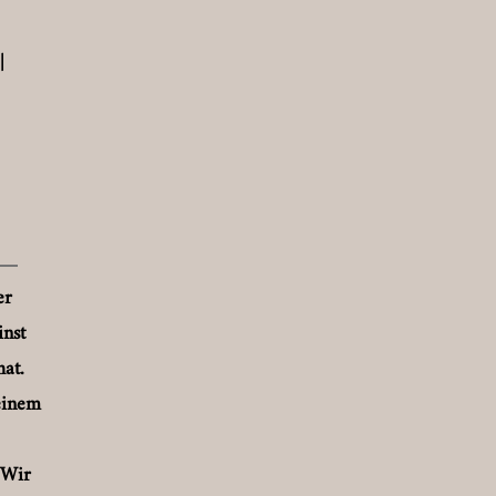
|
er
inst
at.
einem
 Wir