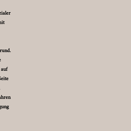
zialer
it
rund.
e
 auf
eite
ahren
agung