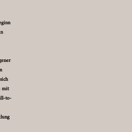
eginn
an
gener
n
sich
e mit
ll-to-
klung