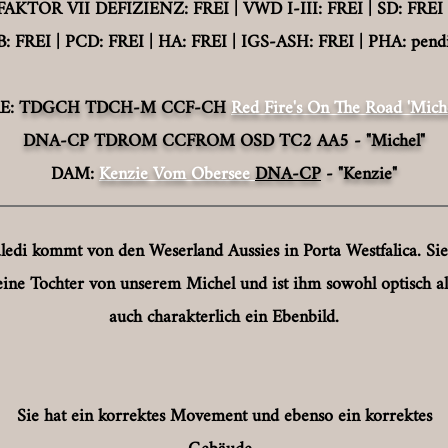
FAKTOR VII DEFIZIENZ: FREI |
VWD I-III: FREI |
SD: FREI 
B: FREI | PCD: FREI | HA: FREI |
IGS-ASH: FREI | PHA: pend
RE:
TDGCH TDCH-M CCF-CH
Red Fire's On The Road 'Miche
DNA-CP TDROM CCFROM OSD TC2 AA5
- "Michel"
DAM:
Kenzie Vom Obersee
DNA-CP
- "Kenzie"
ledi kommt von den Weserland Aussies in Porta Westfalica. Sie 
eine Tochter von unserem Michel und ist ihm sowohl optisch al
auch charakterlich ein Ebenbild.
Sie hat ein korrektes Movement und ebenso ein korrektes