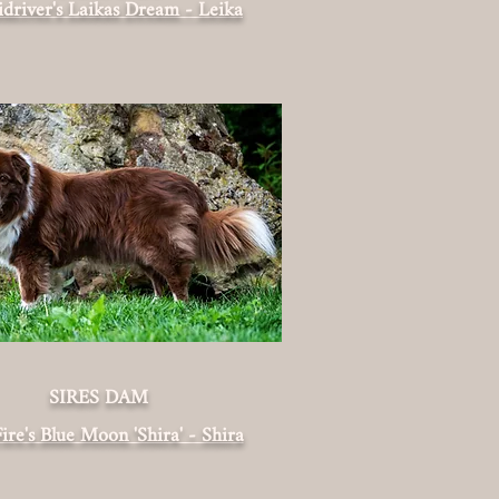
driver's Laikas Dream - Leika
SIRES DAM
ire's Blue Moon 'Shira' - Shira