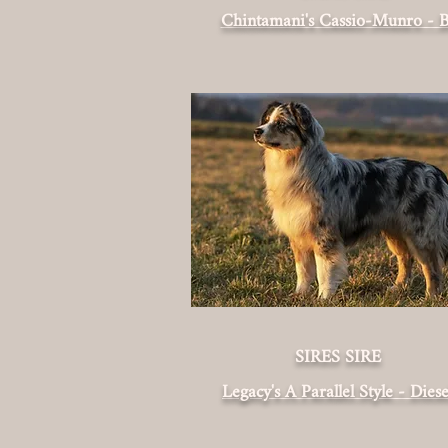
Chintamani's Cassio-Munro - 
SIRES SIRE
Legacy's A Parallel Style - Diese