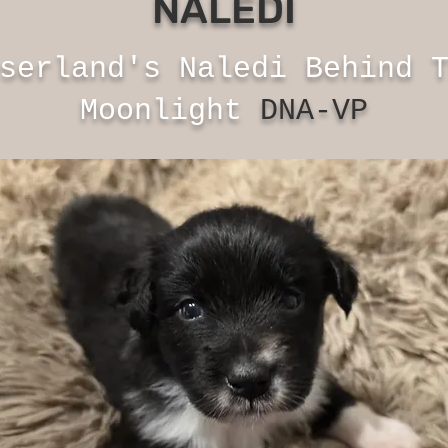
NALEDI
serland's Naledi Behind 
Moonlight
DNA-VP