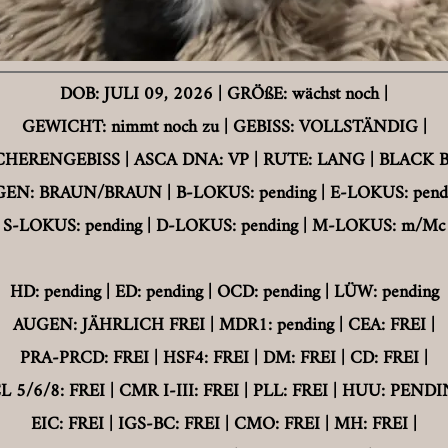
DOB: JULI 09, 2026 | GRÖßE: wächst noch |
GEWICHT: nimmt noch zu | GEBISS: VOLLSTÄNDIG |
CHERENGEBISS | ASCA DNA: VP | RUTE: LANG | BLACK BI
GEN: BRAUN/BRAUN |
B-LOKUS: pending | E-LOKUS: pendi
S-LOKUS: pending |
D-LOKUS: pending | M-LOKUS: m/Mc
HD: pending | ED: pending | OCD: pending | LÜW: pending
AUGEN: JÄHRLICH FREI | MDR1: pending | CEA: FREI |
PRA-PRCD: FREI | HSF4: FREI |
DM: FREI | CD: FREI |
 5/6/8: FREI | CMR I-III: FREI | PLL: FREI |
HUU: PENDI
EIC: FREI | IGS-BC: FREI | CMO: FREI |
MH: FREI |