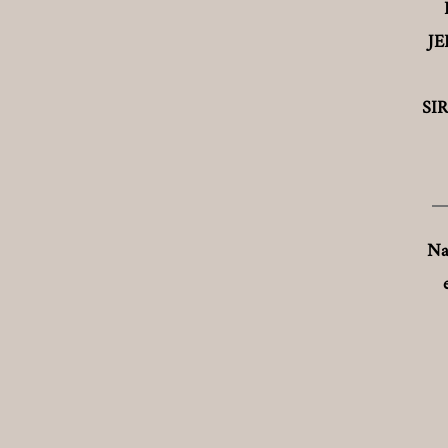
JE
SI
Na