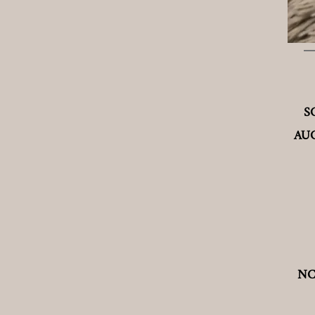
S
AU
NCL