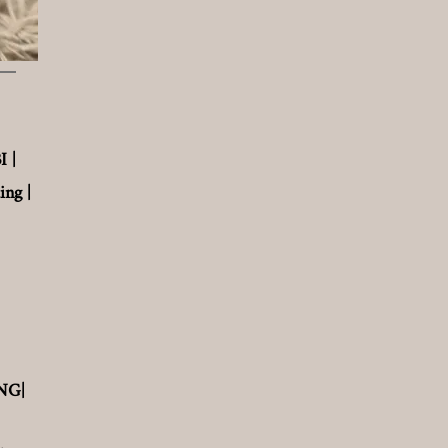
 |
ng |
NG|