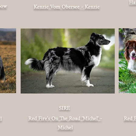
Hai
Bow
Kenzie Vom Obersee - Kenzie
SIRE
Red Fire's On The Road 'Michel' -
Red F
l
Michel