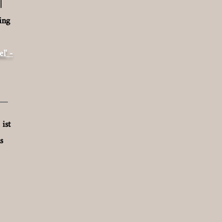
|
ing
l' -
ist
s